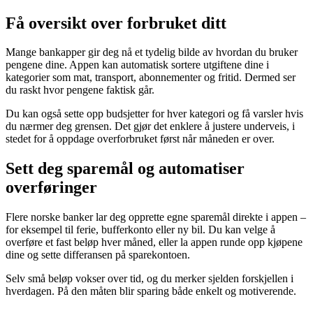
Få oversikt over forbruket ditt
Mange bankapper gir deg nå et tydelig bilde av hvordan du bruker
pengene dine. Appen kan automatisk sortere utgiftene dine i
kategorier som mat, transport, abonnementer og fritid. Dermed ser
du raskt hvor pengene faktisk går.
Du kan også sette opp budsjetter for hver kategori og få varsler hvis
du nærmer deg grensen. Det gjør det enklere å justere underveis, i
stedet for å oppdage overforbruket først når måneden er over.
Sett deg sparemål og automatiser
overføringer
Flere norske banker lar deg opprette egne sparemål direkte i appen –
for eksempel til ferie, bufferkonto eller ny bil. Du kan velge å
overføre et fast beløp hver måned, eller la appen runde opp kjøpene
dine og sette differansen på sparekontoen.
Selv små beløp vokser over tid, og du merker sjelden forskjellen i
hverdagen. På den måten blir sparing både enkelt og motiverende.