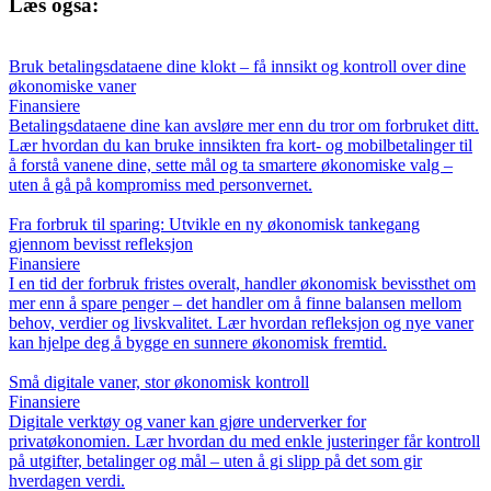
Læs også:
Bruk betalingsdataene dine klokt – få innsikt og kontroll over dine
økonomiske vaner
Finansiere
Betalingsdataene dine kan avsløre mer enn du tror om forbruket ditt.
Lær hvordan du kan bruke innsikten fra kort- og mobilbetalinger til
å forstå vanene dine, sette mål og ta smartere økonomiske valg –
uten å gå på kompromiss med personvernet.
Fra forbruk til sparing: Utvikle en ny økonomisk tankegang
gjennom bevisst refleksjon
Finansiere
I en tid der forbruk fristes overalt, handler økonomisk bevissthet om
mer enn å spare penger – det handler om å finne balansen mellom
behov, verdier og livskvalitet. Lær hvordan refleksjon og nye vaner
kan hjelpe deg å bygge en sunnere økonomisk fremtid.
Små digitale vaner, stor økonomisk kontroll
Finansiere
Digitale verktøy og vaner kan gjøre underverker for
privatøkonomien. Lær hvordan du med enkle justeringer får kontroll
på utgifter, betalinger og mål – uten å gi slipp på det som gir
hverdagen verdi.