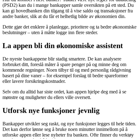
(PSD2) kan du i mange bankapper samle oversikten på ett sted. Du
kan gi hovedbanken din tilgang til å vise saldo og transaksjoner fra
andre banker, slik at du får et helhetlig bilde av økonomien din.
Dette gjør det enklere å planlegge, prioritere og ta bedre økonomiske
beslutninger – uten å måtte logge inn flere steder.
La appen bli din økonomiske assistent
De nyeste bankappene blir stadig smartere. De kan analysere
forbruket ditt, foreslå måter å spare penger på og minne deg om
kommende regninger. Noen tilbyr til og med personlig rådgivning
basert på dine vaner – for eksempel forslag til bedre spareformer
eller lavere forsikringskostnader.
Selv om du alltid har siste ordet, kan appen hjelpe deg med å se
mønstre og muligheter du ellers ville oversett.
Utforsk nye funksjoner jevnlig
Bankapper utvikler seg raskt, og nye funksjoner legges til hele tiden.
Det kan derfor lønne seg å bruke noen minutter innimellom på å
utforske appen eller lese nyheter fra banken. Ofte finner du verktøy