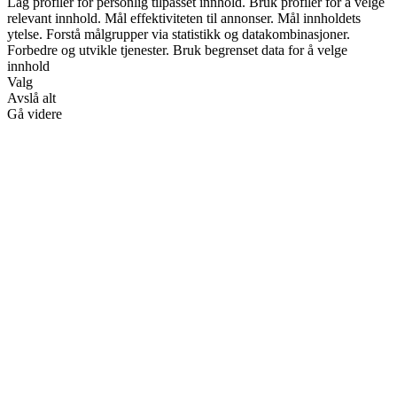
Lag profiler for personlig tilpasset innhold. Bruk profiler for å velge
relevant innhold. Mål effektiviteten til annonser. Mål innholdets
ytelse. Forstå målgrupper via statistikk og datakombinasjoner.
Forbedre og utvikle tjenester. Bruk begrenset data for å velge
innhold
Valg
Avslå alt
Gå videre