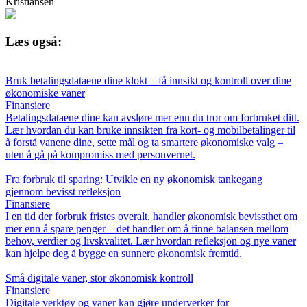
Kristiansen
Læs også:
Bruk betalingsdataene dine klokt – få innsikt og kontroll over dine
økonomiske vaner
Finansiere
Betalingsdataene dine kan avsløre mer enn du tror om forbruket ditt.
Lær hvordan du kan bruke innsikten fra kort- og mobilbetalinger til
å forstå vanene dine, sette mål og ta smartere økonomiske valg –
uten å gå på kompromiss med personvernet.
Fra forbruk til sparing: Utvikle en ny økonomisk tankegang
gjennom bevisst refleksjon
Finansiere
I en tid der forbruk fristes overalt, handler økonomisk bevissthet om
mer enn å spare penger – det handler om å finne balansen mellom
behov, verdier og livskvalitet. Lær hvordan refleksjon og nye vaner
kan hjelpe deg å bygge en sunnere økonomisk fremtid.
Små digitale vaner, stor økonomisk kontroll
Finansiere
Digitale verktøy og vaner kan gjøre underverker for