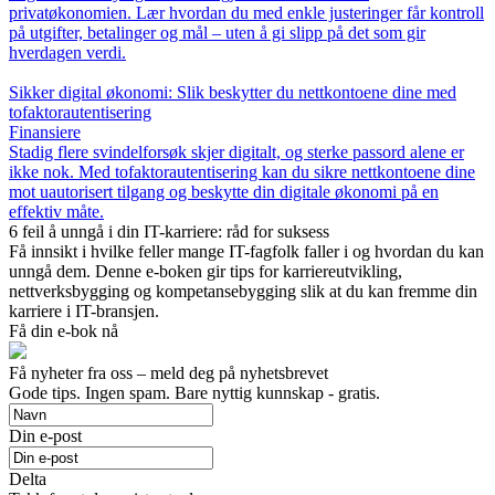
privatøkonomien. Lær hvordan du med enkle justeringer får kontroll
på utgifter, betalinger og mål – uten å gi slipp på det som gir
hverdagen verdi.
Sikker digital økonomi: Slik beskytter du nettkontoene dine med
tofaktorautentisering
Finansiere
Stadig flere svindelforsøk skjer digitalt, og sterke passord alene er
ikke nok. Med tofaktorautentisering kan du sikre nettkontoene dine
mot uautorisert tilgang og beskytte din digitale økonomi på en
effektiv måte.
6 feil å unngå i din IT-karriere: råd for suksess
Få innsikt i hvilke feller mange IT-fagfolk faller i og hvordan du kan
unngå dem. Denne e-boken gir tips for karriereutvikling,
nettverksbygging og kompetansebygging slik at du kan fremme din
karriere i IT-bransjen.
Få din e-bok nå
Få nyheter fra oss – meld deg på nyhetsbrevet
Gode ​​tips. Ingen spam. Bare nyttig kunnskap - gratis.
Din e-post
Delta