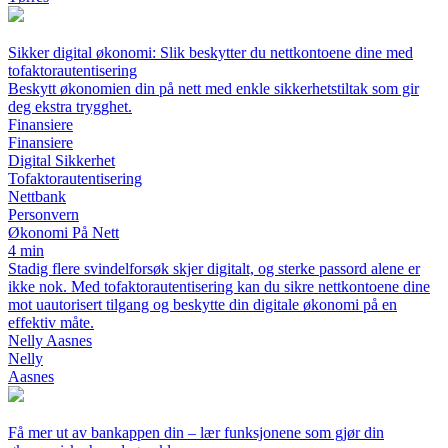
Sikker digital økonomi: Slik beskytter du nettkontoene dine med
tofaktorautentisering
Beskytt økonomien din på nett med enkle sikkerhetstiltak som gir
deg ekstra trygghet.
Finansiere
Finansiere
Digital Sikkerhet
Tofaktorautentisering
Nettbank
Personvern
Økonomi På Nett
4 min
Stadig flere svindelforsøk skjer digitalt, og sterke passord alene er
ikke nok. Med tofaktorautentisering kan du sikre nettkontoene dine
mot uautorisert tilgang og beskytte din digitale økonomi på en
effektiv måte.
Nelly Aasnes
Nelly
Aasnes
Få mer ut av bankappen din – lær funksjonene som gjør din