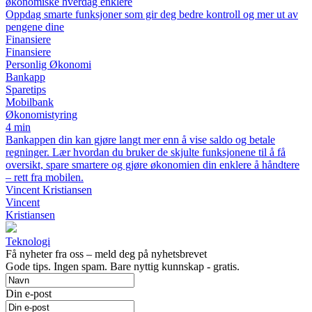
økonomiske hverdag enklere
Oppdag smarte funksjoner som gir deg bedre kontroll og mer ut av
pengene dine
Finansiere
Finansiere
Personlig Økonomi
Bankapp
Sparetips
Mobilbank
Økonomistyring
4 min
Bankappen din kan gjøre langt mer enn å vise saldo og betale
regninger. Lær hvordan du bruker de skjulte funksjonene til å få
oversikt, spare smartere og gjøre økonomien din enklere å håndtere
– rett fra mobilen.
Vincent Kristiansen
Vincent
Kristiansen
Teknologi
Få nyheter fra oss – meld deg på nyhetsbrevet
Gode ​​tips. Ingen spam. Bare nyttig kunnskap - gratis.
Din e-post