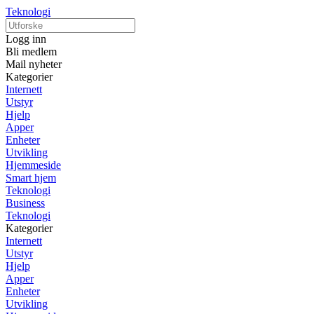
Teknologi
Logg inn
Bli medlem
Mail nyheter
Kategorier
Internett
Utstyr
Hjelp
Apper
Enheter
Utvikling
Hjemmeside
Smart hjem
Teknologi
Business
Teknologi
Kategorier
Internett
Utstyr
Hjelp
Apper
Enheter
Utvikling