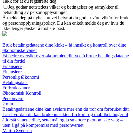
Takk for at du registrerte deg
Jeg godtar nettstedets vilkår og betingelser og samtykker til
behandling av personopplysninger.
Å melde deg på nyhetsbrevet betyr at du godtar våre vilkår for bruk
og personopplysningspolicy. Du kan enkelt melde deg av hvis du
ikke lenger ønsker å motta e-post.
Bruk betalingsdataene dine klokt – få innsikt og kontroll over dine
økonomiske vaner
Få bedre oversikt over økonomien din ved å bruke betalingsdataene
til din fordel
Finansiere
Finansiere
Personlig Økonomi
Betalingsdata
Forbruksvaner
Økonomisk Kontroll
Personvern
2 min
Betalingsdataene dine kan avsløre mer enn du tror om forbruket ditt.
Lær hvordan du kan bruke innsikten fra kort- og mobilbetalinger til
å forstå vanene dine, sette mål og ta smartere økonomiske valg –
uten å gå på kompromiss med personvernet.
Martin Svensen