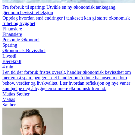
Fra forbruk til sparing: Utvikle en ny økonomisk tankegang
gjennom bevisst refleksjon
Oppdag hvordan små endringer i tankesett kan gi større økonomisk
frihet og trygghet
Finansiere
Finansiere
Personlig Økonomi
Sparing
Økonomisk Bevissthet
Livsstil
Bærekraft
4 min
I en tid der forbruk fristes overalt, handler økonomisk bevissthet om
mer enn å spare penger – det handler om å finne balansen mellom
behov, verdier og livskvalitet. Lær hvordan refleksjon og nye vaner
kan hjelpe deg å bygge en sunnere økonomisk fremtid.
Matias Sæther
Matias
Sæther