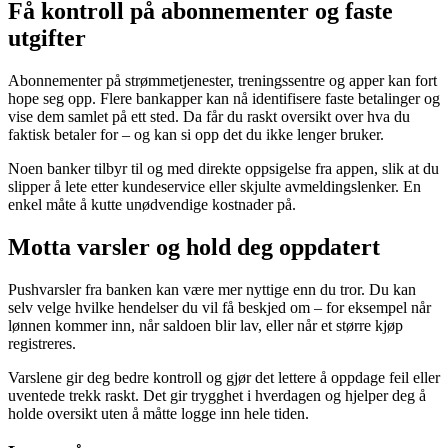
Få kontroll på abonnementer og faste
utgifter
Abonnementer på strømmetjenester, treningssentre og apper kan fort
hope seg opp. Flere bankapper kan nå identifisere faste betalinger og
vise dem samlet på ett sted. Da får du raskt oversikt over hva du
faktisk betaler for – og kan si opp det du ikke lenger bruker.
Noen banker tilbyr til og med direkte oppsigelse fra appen, slik at du
slipper å lete etter kundeservice eller skjulte avmeldingslenker. En
enkel måte å kutte unødvendige kostnader på.
Motta varsler og hold deg oppdatert
Pushvarsler fra banken kan være mer nyttige enn du tror. Du kan
selv velge hvilke hendelser du vil få beskjed om – for eksempel når
lønnen kommer inn, når saldoen blir lav, eller når et større kjøp
registreres.
Varslene gir deg bedre kontroll og gjør det lettere å oppdage feil eller
uventede trekk raskt. Det gir trygghet i hverdagen og hjelper deg å
holde oversikt uten å måtte logge inn hele tiden.