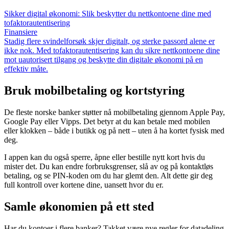
Sikker digital økonomi: Slik beskytter du nettkontoene dine med
tofaktorautentisering
Finansiere
Stadig flere svindelforsøk skjer digitalt, og sterke passord alene er
ikke nok. Med tofaktorautentisering kan du sikre nettkontoene dine
mot uautorisert tilgang og beskytte din digitale økonomi på en
effektiv måte.
Bruk mobilbetaling og kortstyring
De fleste norske banker støtter nå mobilbetaling gjennom Apple Pay,
Google Pay eller Vipps. Det betyr at du kan betale med mobilen
eller klokken – både i butikk og på nett – uten å ha kortet fysisk med
deg.
I appen kan du også sperre, åpne eller bestille nytt kort hvis du
mister det. Du kan endre forbruksgrenser, slå av og på kontaktløs
betaling, og se PIN-koden om du har glemt den. Alt dette gir deg
full kontroll over kortene dine, uansett hvor du er.
Samle økonomien på ett sted
Har du kontoer i flere banker? Takket være nye regler for datadeling