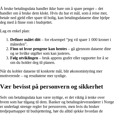
Å bruke betalingsdata handler ikke bare om å spare penger – det
handler om å bruke dem klokt. Hvis du har et mål, som å reise mer,
betale ned gjeld eller spare til bolig, kan betalingsdataene dine hjelpe
deg med å finne rom i budsjettet.
Lag en enkel plan:
Definer målet ditt
– for eksempel “jeg vil spare 1 000 kroner i
måneden”.
Finn ut hvor pengene kan hentes
– gå gjennom dataene dine
og se hvilke utgifter som kan justeres.
Følg utviklingen
– bruk appens grafer eller rapporter for å se
om du holder deg til planen.
Når du kobler dataene til konkrete mål, blir økonomistyring mer
motiverende – og resultatene mer synlige.
Vær bevisst på personvern og sikkerhet
Selv om betalingsdata kan være nyttige, er det viktig å tenke over
hvem som har tilgang til dem. Banker og betalingsleverandører i Norge
er underlagt strenge regler for personvern, men hvis du bruker
tredjepartsapper til budsjettering, bør du alltid sjekke hvordan de