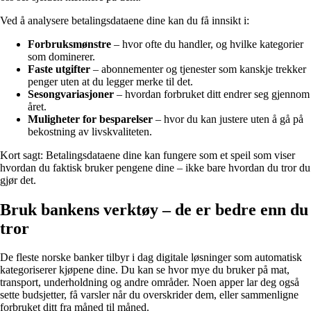
Ved å analysere betalingsdataene dine kan du få innsikt i:
Forbruksmønstre
– hvor ofte du handler, og hvilke kategorier
som dominerer.
Faste utgifter
– abonnementer og tjenester som kanskje trekker
penger uten at du legger merke til det.
Sesongvariasjoner
– hvordan forbruket ditt endrer seg gjennom
året.
Muligheter for besparelser
– hvor du kan justere uten å gå på
bekostning av livskvaliteten.
Kort sagt: Betalingsdataene dine kan fungere som et speil som viser
hvordan du faktisk bruker pengene dine – ikke bare hvordan du tror du
gjør det.
Bruk bankens verktøy – de er bedre enn du
tror
De fleste norske banker tilbyr i dag digitale løsninger som automatisk
kategoriserer kjøpene dine. Du kan se hvor mye du bruker på mat,
transport, underholdning og andre områder. Noen apper lar deg også
sette budsjetter, få varsler når du overskrider dem, eller sammenligne
forbruket ditt fra måned til måned.