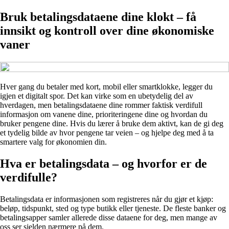
Bruk betalingsdataene dine klokt – få
innsikt og kontroll over dine økonomiske
vaner
Hver gang du betaler med kort, mobil eller smartklokke, legger du
igjen et digitalt spor. Det kan virke som en ubetydelig del av
hverdagen, men betalingsdataene dine rommer faktisk verdifull
informasjon om vanene dine, prioriteringene dine og hvordan du
bruker pengene dine. Hvis du lærer å bruke dem aktivt, kan de gi deg
et tydelig bilde av hvor pengene tar veien – og hjelpe deg med å ta
smartere valg for økonomien din.
Hva er betalingsdata – og hvorfor er de
verdifulle?
Betalingsdata er informasjonen som registreres når du gjør et kjøp:
beløp, tidspunkt, sted og type butikk eller tjeneste. De fleste banker og
betalingsapper samler allerede disse dataene for deg, men mange av
oss ser sjelden nærmere på dem.