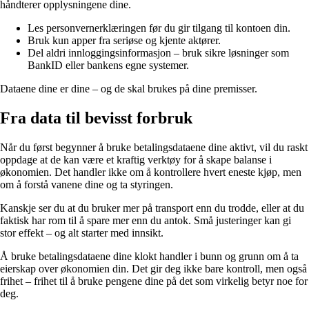
håndterer opplysningene dine.
Les personvernerklæringen før du gir tilgang til kontoen din.
Bruk kun apper fra seriøse og kjente aktører.
Del aldri innloggingsinformasjon – bruk sikre løsninger som
BankID eller bankens egne systemer.
Dataene dine er dine – og de skal brukes på dine premisser.
Fra data til bevisst forbruk
Når du først begynner å bruke betalingsdataene dine aktivt, vil du raskt
oppdage at de kan være et kraftig verktøy for å skape balanse i
økonomien. Det handler ikke om å kontrollere hvert eneste kjøp, men
om å forstå vanene dine og ta styringen.
Kanskje ser du at du bruker mer på transport enn du trodde, eller at du
faktisk har rom til å spare mer enn du antok. Små justeringer kan gi
stor effekt – og alt starter med innsikt.
Å bruke betalingsdataene dine klokt handler i bunn og grunn om å ta
eierskap over økonomien din. Det gir deg ikke bare kontroll, men også
frihet – frihet til å bruke pengene dine på det som virkelig betyr noe for
deg.