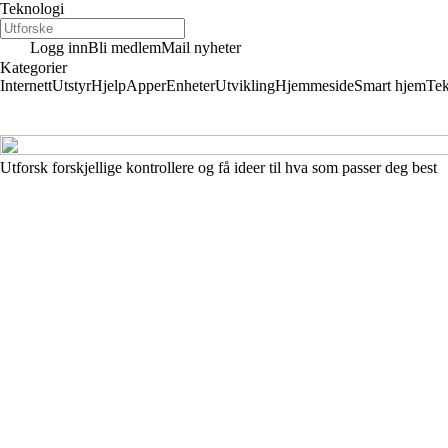
Teknologi
Logg inn
Bli medlem
Mail nyheter
Kategorier
Internett
Utstyr
Hjelp
Apper
Enheter
Utvikling
Hjemmeside
Smart hjem
Tek
Utforsk forskjellige kontrollere og få ideer til hva som passer deg best