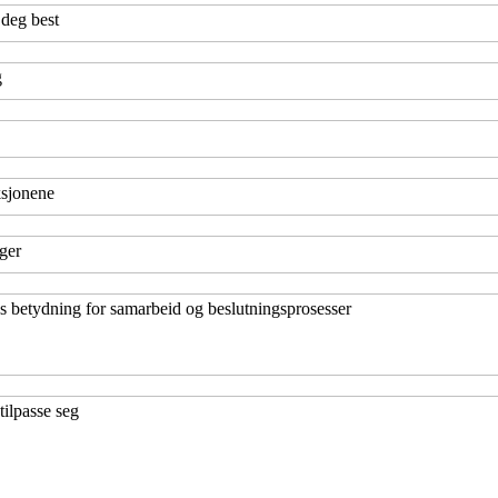
 deg best
g
ksjonene
ger
eres betydning for samarbeid og beslutningsprosesser
tilpasse seg